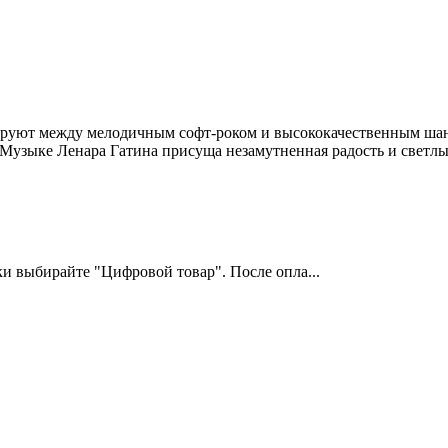
сируют между мелодичным софт-роком и высококачественным ша
узыке Ленара Гатина присуща незамутненная радость и светлый
и выбирайте "Цифровой товар". После опла...