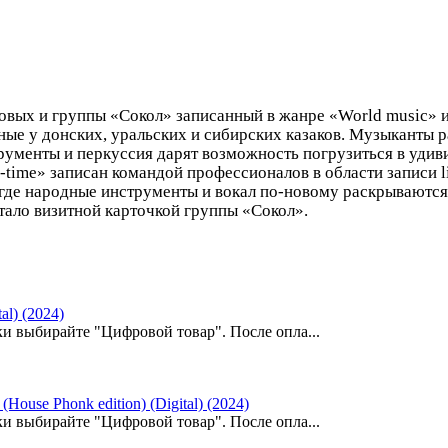
овых и группы «Сокол» записанный в жанре «World music» 
ные у донских, уральских и сибирских казаков. Музыканты 
рументы и перкуссия дарят возможность погрузиться в уди
l-time» записан командой профессионалов в области записи 
, где народные инструменты и вокал по-новому раскрываютс
стало визитной карточкой группы «Сокол».
l) (2024)
и выбирайте "Цифровой товар". После опла...
use Phonk edition) (Digital) (2024)
и выбирайте "Цифровой товар". После опла...