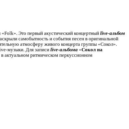
и «Folk». Это первый акустический концертный
live-альбом
раскрыли самобытность и события песен в оригинальной
вительную атмосферу живого концерта группы «Сокол».
live-музыки. Для записи
live-альбома
«
Сокол на
я в актуальном ритмическом перкуссионном