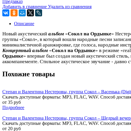
Предзаказ
Добавить в сравнение
Удалить из сравнения
Описание
Новый акустический
альбом
«
Сокол на Ордынке
» Нестер
группы «Сокол», в который вошли народные песни записан
минималистичной аранжировке, где голоса, народные инст
Концертный альбом
«
Сокол на Ордынке
» в режиме «rea
Ордынке
» впервые был создан новый акустический стиль
аккомпанементе. Стильное акустическое звучание - давно 
Похожие товары
Степан и Валентина Нестеровы, группа Сокол – Васенька (Digita
Скачать доступные форматы: MP3, FLAC, WAV. Способ доставк
от 35 руб
Подробнее
Степан и Валентина Нестеровы, группа Сокол – Щедрый вечер (Ho
Скачать доступные форматы: MP3, FLAC, WAV. Способ доставк
от 20 руб