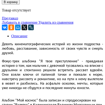
В корзину
Товар отсутствует
Предзаказ
Добавить в сравнение
Удалить из сравнения
Описание
Девять кинематографических историй из жизни подростка -
любовь, расставание, зависимость от своих чувств и смерть
друзей.
Фокус-трек альбома “Я твое преступление” - правдивая
история о том, как мальчик с девочкой тусовались на вписке с
друзьями и спонтанно решили встретить рассвет вдвоём.
Они взяли ключи от папиной тачки и поехали к морю,
навстречу рассвету и романтике, но на пути к нему вылетели
в кювет и разбились. На асфальте осколки, мечты, которые
уже никогда не сбудутся и последние минуты юности.
Альбом “Мой космос” была записан и спродюсирован на
студии “Взлетка” в Калининграде Вадимом Марголиным при