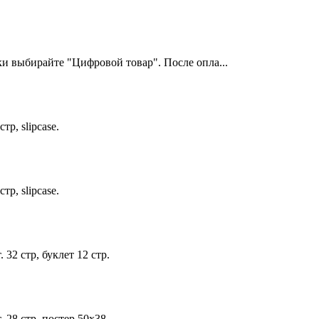
и выбирайте "Цифровой товар". После опла...
р, slipcase.
р, slipcase.
32 стр, буклет 12 стр.
 28 стр, постер 50х38.