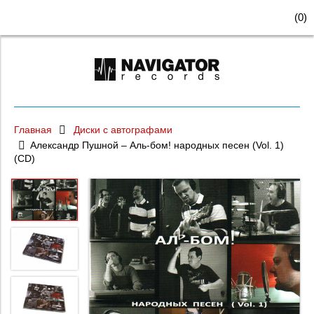
(
0
)
Главная
Диски с автографами
Александр Пушной – Аль-бом! народных песен (Vol. 1)
(CD)