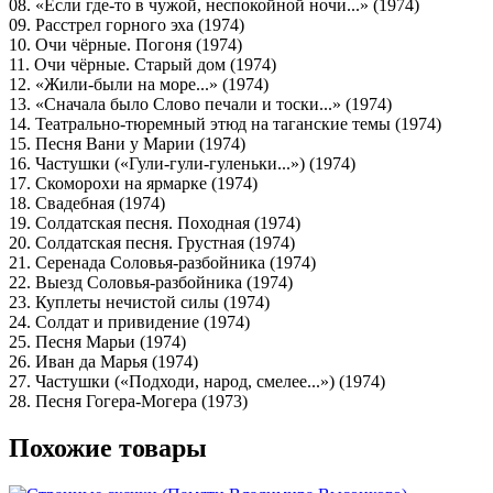
08. «Если где-то в чужой, неспокойной ночи...» (1974)
09. Расстрел горного эха (1974)
10. Очи чёрные. Погоня (1974)
11. Очи чёрные. Старый дом (1974)
12. «Жили-были на море...» (1974)
13. «Сначала было Слово печали и тоски...» (1974)
14. Театрально-тюремный этюд на таганские темы (1974)
15. Песня Вани у Марии (1974)
16. Частушки («Гули-гули-гуленьки...») (1974)
17. Скоморохи на ярмарке (1974)
18. Свадебная (1974)
19. Солдатская песня. Походная (1974)
20. Солдатская песня. Грустная (1974)
21. Серенада Соловья-разбойника (1974)
22. Выезд Соловья-разбойника (1974)
23. Куплеты нечистой силы (1974)
24. Солдат и привидение (1974)
25. Песня Марьи (1974)
26. Иван да Марья (1974)
27. Частушки («Подходи, народ, смелее...») (1974)
28. Песня Гогера-Могера (1973)
Похожие товары